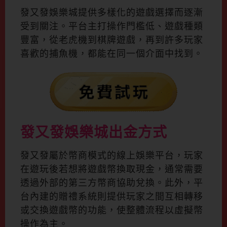
發又發娛樂城提供多樣化的遊戲選擇而逐漸
受到關注。平台主打操作門檻低、遊戲種類
豐富，從老虎機到棋牌遊戲，再到許多玩家
喜歡的捕魚機，都能在同一個介面中找到。
發又發娛樂城出金方式
發又發屬於幣商模式的線上娛樂平台，玩家
在遊玩後若想將遊戲幣換取現金，通常需要
透過外部的第三方幣商協助兌換。此外，平
台內建的贈禮系統則提供玩家之間互相轉移
或交換遊戲幣的功能，使整體流程以虛擬幣
操作為主。