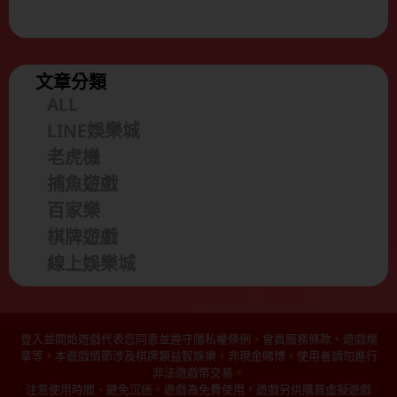
文章分類
ALL
LINE娛樂城
老虎機
捕魚遊戲
百家樂
棋牌遊戲
線上娛樂城
登入並開始遊戲代表您同意並遵守隱私權條例、會員服務條款、遊戲規
章等，本遊戲情節涉及棋牌類益智娛樂，非現金賭博，使用者請勿進行
非法遊戲幣交易。
注意使用時間、避免沉迷。遊戲為免費使用，遊戲另供購買虛擬遊戲