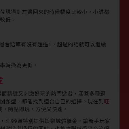
發現盪到左邊回來的時候幅度比較小，小編都
較低。
一層看賠率有沒有超過1，超過的話就可以繼續
率轉換為更低。
金
畫面精緻又刺激好玩的熱門遊戲，涵蓋多種題
閒類型，都能找到適合自己的選擇。現在到
旺
載，隨點即玩，方便又快速。
，旺99還特別提供娛樂城體驗金，讓新手玩家
刺激遊戲過程的同時，也能實際感受平台流暢