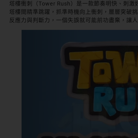
塔樓衝刺（Tower Rush）是一款節奏明快、
塔樓間精準跳躍，抓準時機向上衝刺，層層突破挑
反應力與判斷力，一個失誤就可能前功盡棄，讓人