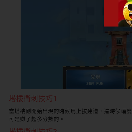
塔樓衝刺技巧1
當塔樓剛開始出現的時候馬上按建造，這時候幅度
可是賺了超多分數的。
塔樓衝刺技巧2