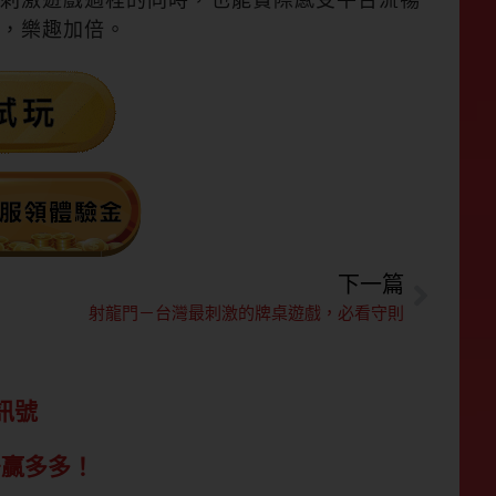
，樂趣加倍。
下一篇
射龍門－台灣最刺激的牌桌遊戲，必看守則
訊號
少贏多多！