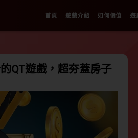
首頁
遊戲介紹
如何儲值
遊
的QT遊戲，超夯蓋房子