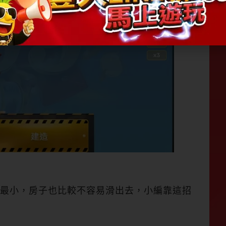
最小，房子也比較不容易滑出去，小編靠這招