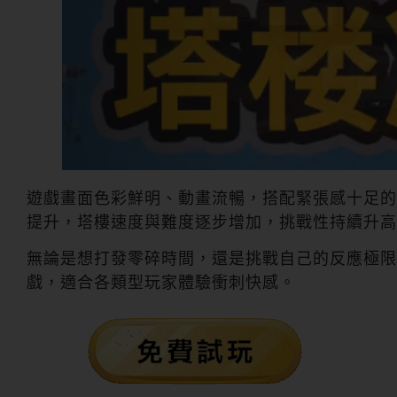
遊戲畫面色彩鮮明、動畫流暢，搭配緊張感十足的
提升，塔樓速度與難度逐步增加，挑戰性持續升高
無論是想打發零碎時間，還是挑戰自己的反應極限
戲，適合各類型玩家體驗衝刺快感。