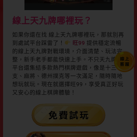
線上天九牌哪裡玩？
如果你還在找 線上天九牌哪裡玩，那就別再
到處試平台踩雷了！
旺99
提供穩定流暢
的線上天九牌對戰環境，介面清楚、玩法完
整，新手老手都能快速上手。不只天九牌，
平台還集結多款熱門棋牌遊戲，像是十三
支、麻將、德州撲克等一次滿足，隨時隨地
想玩就玩。現在就選擇旺99，享受真正好玩
又安心的線上棋牌體驗！