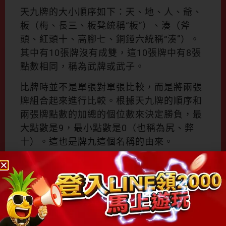
天九牌的大小順序如下：天、地、人、爺、
板（梅、長三、板凳統稱“板”）、湊（斧
頭、紅頭十、高腳七、銅錘六統稱“湊”）。
其中有10張牌沒有成雙，這10張牌中有8張
點數相同，稱為武牌或武子。
比牌時並不是單張對單張比較，而是將兩張
牌組合起來進行比較。根據天九牌的順序和
兩張牌點數的加總的個位數來決定勝負，最
大點數是9，最小點數是0（也稱為尻、弊
十）。這也是牌九這個名稱的由來。
文武混合牌型
天九
– 一張天牌配一張九牌，是文武混
合中最大的組合
地八
– 一張地牌配一張八牌
人七
– 一張人牌配一張七牌