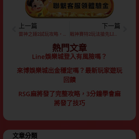
上一篇
下一篇
雷神之錘2試玩攻略，教你破解訊號
戰神賽特2玩法搶先LINE娛樂城試玩
熱門文章
Line娛樂城登入有風險嗎？
來博娛樂城出金穩定嗎？最新玩家遊玩
回饋
RSG麻將發了完整攻略，3分鐘學會麻
將發了技巧
文章分類